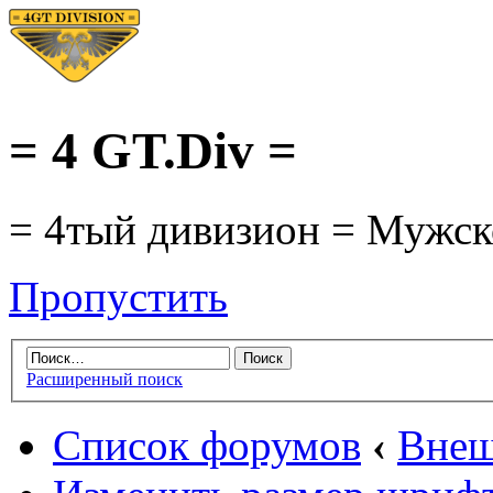
= 4 GT.Div =
= 4тый дивизион = Мужско
Пропустить
Расширенный поиск
Список форумов
‹
Внеш