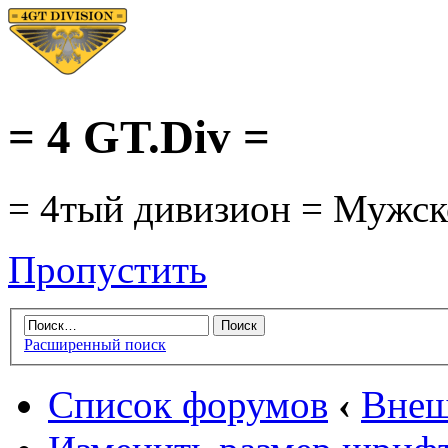
= 4 GT.Div =
= 4тый дивизион = Мужско
Пропустить
Расширенный поиск
Список форумов
‹
Внеш