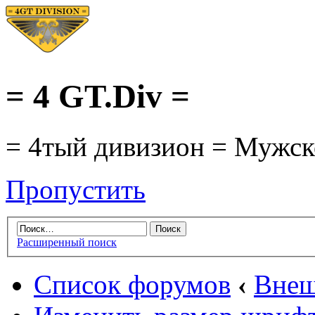
= 4 GT.Div =
= 4тый дивизион = Мужско
Пропустить
Расширенный поиск
Список форумов
‹
Внеш