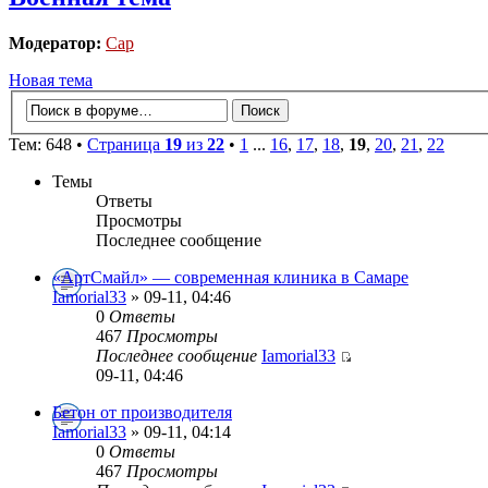
Модератор:
Cap
Новая тема
Тем: 648 •
Страница
19
из
22
•
1
...
16
,
17
,
18
,
19
,
20
,
21
,
22
Темы
Ответы
Просмотры
Последнее сообщение
«АртСмайл» — современная клиника в Самаре
Iamorial33
» 09-11, 04:46
0
Ответы
467
Просмотры
Последнее сообщение
Iamorial33
09-11, 04:46
Бетон от производителя
Iamorial33
» 09-11, 04:14
0
Ответы
467
Просмотры