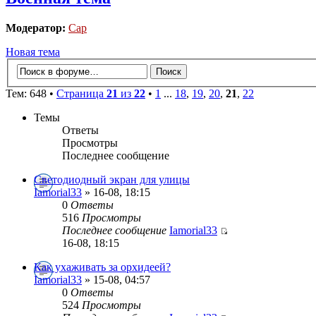
Модератор:
Cap
Новая тема
Тем: 648 •
Страница
21
из
22
•
1
...
18
,
19
,
20
,
21
,
22
Темы
Ответы
Просмотры
Последнее сообщение
Светодиодный экран для улицы
Iamorial33
» 16-08, 18:15
0
Ответы
516
Просмотры
Последнее сообщение
Iamorial33
16-08, 18:15
Как ухаживать за орхидеей?
Iamorial33
» 15-08, 04:57
0
Ответы
524
Просмотры