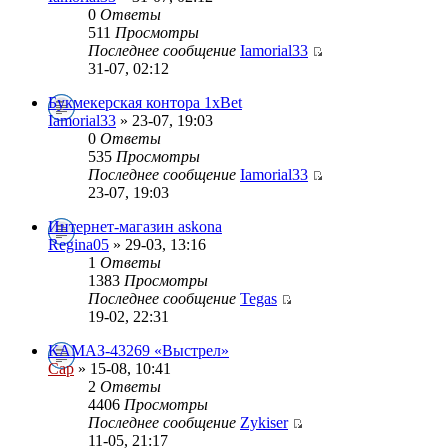
0
Ответы
511
Просмотры
Последнее сообщение
Iamorial33
31-07, 02:12
Букмекерская контора 1xBet
Iamorial33
» 23-07, 19:03
0
Ответы
535
Просмотры
Последнее сообщение
Iamorial33
23-07, 19:03
Интернет-магазин askona
Regina05
» 29-03, 13:16
1
Ответы
1383
Просмотры
Последнее сообщение
Tegas
19-02, 22:31
КАМАЗ-43269 «Выстрел»
Cap
» 15-08, 10:41
2
Ответы
4406
Просмотры
Последнее сообщение
Zykiser
11-05, 21:17