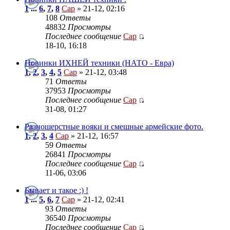
1
...
6
,
7
,
8
Cap
» 21-12, 02:16
108
Ответы
48832
Просмотры
Последнее сообщение
Cap
18-10, 16:18
Новинки ИХНЕЙ техники (НАТО - Евра)
1
,
2
,
3
,
4
,
5
Cap
» 21-12, 03:48
71
Ответы
37953
Просмотры
Последнее сообщение
Cap
31-08, 01:27
Разношерстные вояки и смешные армейские фото.
1
,
2
,
3
,
4
Cap
» 21-12, 16:57
59
Ответы
26841
Просмотры
Последнее сообщение
Cap
11-06, 03:06
Бывает и такое :) !
1
...
5
,
6
,
7
Cap
» 21-12, 02:41
93
Ответы
36540
Просмотры
Последнее сообщение
Cap