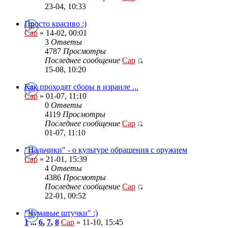
23-04, 10:33
Просто красиво :)
Cap
» 14-02, 00:01
3
Ответы
4787
Просмотры
Последнее сообщение
Cap
15-08, 10:20
Как проходят сборы в израиле ...
Cap
» 01-07, 11:10
0
Ответы
4119
Просмотры
Последнее сообщение
Cap
01-07, 11:10
"Пальчики" - о культуре обращения с оружием
Cap
» 21-01, 15:39
4
Ответы
4386
Просмотры
Последнее сообщение
Cap
22-01, 00:52
"Чумавые штучки" :)
1
...
6
,
7
,
8
Cap
» 11-10, 15:45