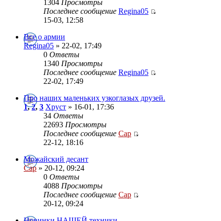
1304
Просмотры
Последнее сообщение
Regina05
15-03, 12:58
Все о армии
Regina05
» 22-02, 17:49
0
Ответы
1340
Просмотры
Последнее сообщение
Regina05
22-02, 17:49
Про наших маленьких узкоглазых друзей.
1
,
2
,
3
Хруст
» 16-01, 17:36
34
Ответы
22693
Просмотры
Последнее сообщение
Cap
22-12, 18:16
Можайский десант
Cap
» 20-12, 09:24
0
Ответы
4088
Просмотры
Последнее сообщение
Cap
20-12, 09:24
Новинки НАШЕЙ техники .