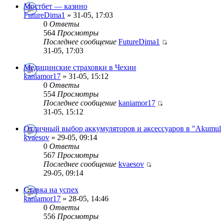
Мостбет — казино
FutureDima1
» 31-05, 17:03
0
Ответы
564
Просмотры
Последнее сообщение
FutureDima1
31-05, 17:03
Медицинские страховки в Чехии
kaniamor17
» 31-05, 15:12
0
Ответы
554
Просмотры
Последнее сообщение
kaniamor17
31-05, 15:12
Отличный выбор аккумуляторов и аксессуаров в "Akumula
kvaesov
» 29-05, 09:14
0
Ответы
567
Просмотры
Последнее сообщение
kvaesov
29-05, 09:14
Ставка на успех
kaniamor17
» 28-05, 14:46
0
Ответы
556
Просмотры