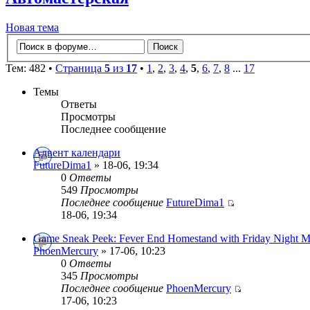
Новая тема
Тем: 482 •
Страница
5
из
17
•
1
,
2
,
3
,
4
,
5
,
6
,
7
,
8
...
17
Темы
Ответы
Просмотры
Последнее сообщение
Адвент календари
FutureDima1
» 18-06, 19:34
0
Ответы
549
Просмотры
Последнее сообщение
FutureDima1
18-06, 19:34
Game Sneak Peek: Fever End Homestand with Friday Night M
PhoenMercury
» 17-06, 10:23
0
Ответы
345
Просмотры
Последнее сообщение
PhoenMercury
17-06, 10:23